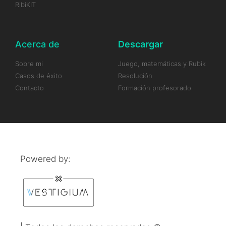
RibiKIT
Acerca de
Descargar
Sobre mi
Juego, matemáticas y Rubik
Casos de éxito
Resolución
Contacto
Formación profesorado
Powered by: