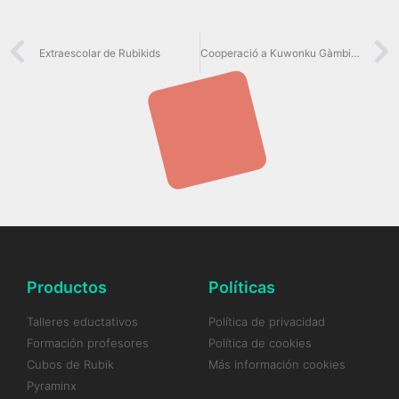
Extraescolar de Rubikids
Cooperació a Kuwonku Gàmbia amb URV Solidària 2023
Productos
Políticas
Talleres eductativos
Política de privacidad
Formación profesores
Política de cookies
Cubos de Rubik
Más información cookies
Pyraminx