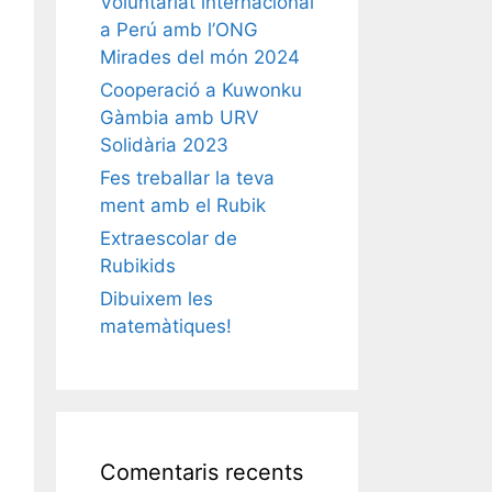
Voluntariat internacional
a Perú amb l’ONG
Mirades del món 2024
Cooperació a Kuwonku
Gàmbia amb URV
Solidària 2023
Fes treballar la teva
ment amb el Rubik
Extraescolar de
Rubikids
Dibuixem les
matemàtiques!
Comentaris recents