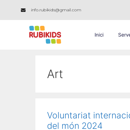
info.rubikids@gmail.com
Inici
Serv
Art
Voluntariat internac
del món 2024